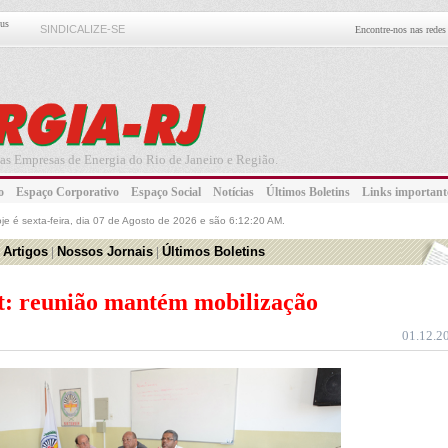
eus
SINDICALIZE-SE
Encontre-nos nas redes 
as Empresas de Energia do Rio de Janeiro e Região.
ato
Espaço Corporativo
Espaço Social
Notícias
Últimos Boletins
Links importa
oje é
sexta-feira, dia 07 de Agosto de 2026 e são 6:12:20 AM.
 Artigos
|
Nossos Jornais
|
Últimos Boletins
t: reunião mantém mobilização
01.12.2