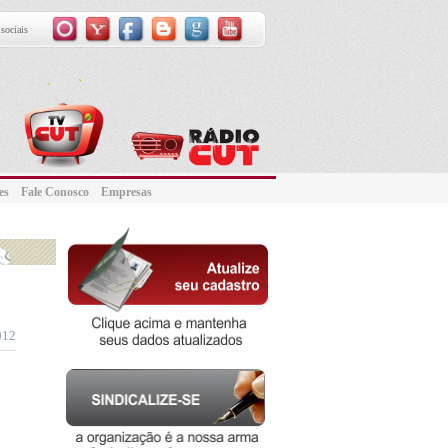
sociais
ntes
Fale Conosco
Empresas
012