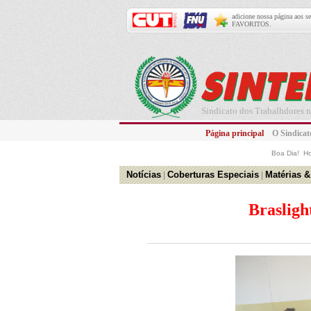
adicione nossa página aos s
FAVORITOS.
Sindicato dos Trabalhdores n
Página principal
O Sindic
Boa Dia! H
Notícias
|
Coberturas Especiais
|
Matérias &
Brasligh