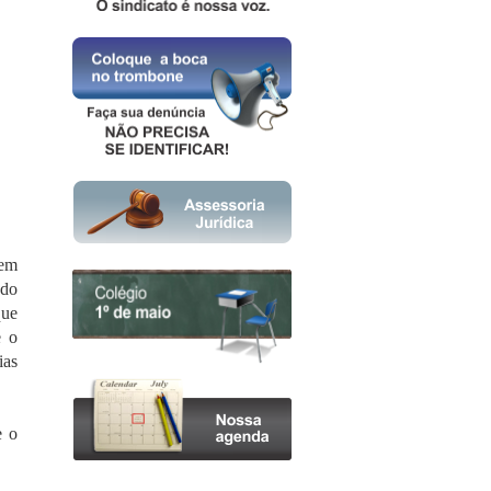
tem
 do
que
e o
ias
e o