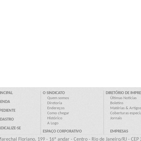
arechal Floriano, 199 - 16º andar - Centro - Rio de Janeiro/RJ - CEP