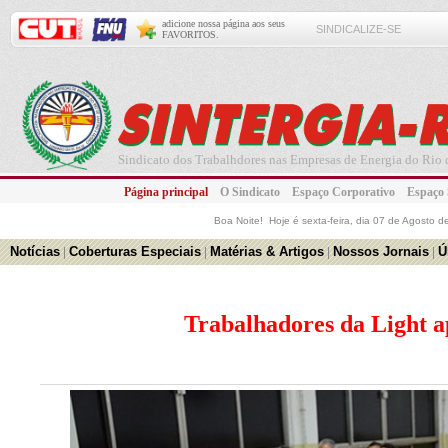
adicione nossa página aos seus
SINDICALIZE-SE
FAVORITOS.
Sindicato dos Trabalhdores nas Empresas de Energia do Rio d
Página principal
O Sindicato
Espaço Corporativo
Espaço
Boa Noite! Hoje é
sexta-feira, dia 07 de Agosto 
Notícias
|
Coberturas Especiais
|
Matérias & Artigos
|
Nossos Jornais
|
Ú
Trabalhadores da Light 