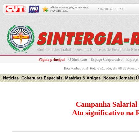
adicione nossa página aos seus
SINDICALIZE-SE
FAVORITOS.
Sindicato dos Trabalhdores nas Empresas de Energia do Rio d
Página principal
O Sindicato
Espaço Corporativo
Espaço
Boa Madrugada! Hoje é
sábado, dia 08 de Agosto
Notícias
|
Coberturas Especiais
|
Matérias & Artigos
|
Nossos Jornais
|
Ú
Campanha Salarial 
Ato significativo na