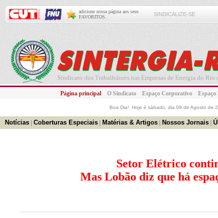
adicione nossa página aos seus
SINDICALIZE-SE
FAVORITOS.
Sindicato dos Trabalhdores nas Empresas de Energia do Rio d
Página principal
O Sindicato
Espaço Corporativo
Espaço
Boa Dia! Hoje é
sábado, dia 08 de Agosto de 
Notícias
|
Coberturas Especiais
|
Matérias & Artigos
|
Nossos Jornais
|
Ú
Setor Elétrico cont
Mas Lobão diz que há espa