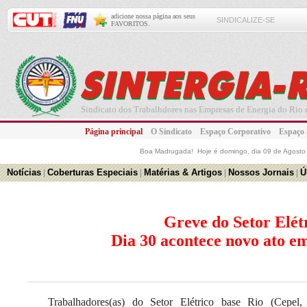
adicione nossa página aos seus
SINDICALIZE-SE
FAVORITOS.
Sindicato dos Trabalhdores nas Empresas de Energia do Rio d
Página principal
O Sindicato
Espaço Corporativo
Espaço
Boa Madrugada! Hoje é
domingo, dia 09 de Agosto
Notícias
|
Coberturas Especiais
|
Matérias & Artigos
|
Nossos Jornais
|
Ú
Greve do Setor Elét
Dia 30 acontece novo ato em
Trabalhadores(as) do Setor Elétrico base Rio (Cepel, 