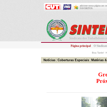
adicione nossa página aos s
FAVORITOS.
Sindicato dos Trabalhdores n
Página principal
O Sindic
Boa Tarde! 
Notícias
|
Coberturas Especiais
|
Matérias &
Gre
Próx