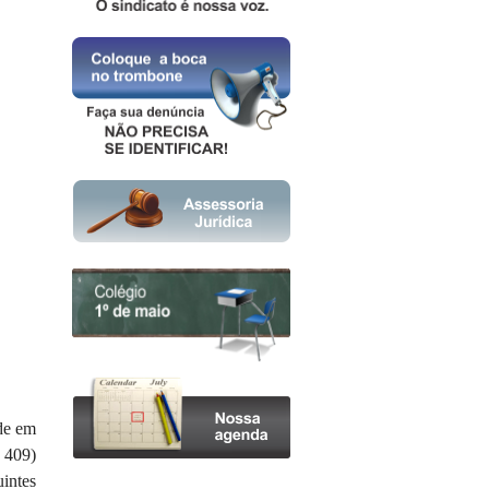
de em
, 409)
intes