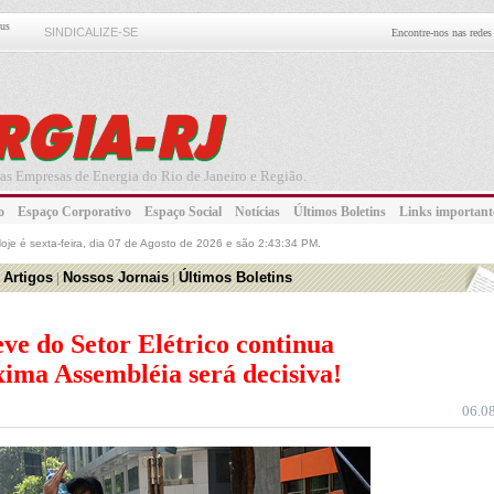
eus
SINDICALIZE-SE
Encontre-nos nas redes 
as Empresas de Energia do Rio de Janeiro e Região.
ato
Espaço Corporativo
Espaço Social
Notícias
Últimos Boletins
Links importa
Hoje é
sexta-feira, dia 07 de Agosto de 2026 e são 2:43:34 PM.
 Artigos
|
Nossos Jornais
|
Últimos Boletins
ve do Setor Elétrico continua
ima Assembléia será decisiva!
06.0