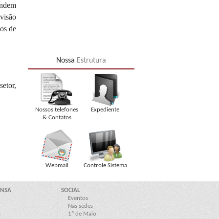
tendem
visão
hos de
Nossa
Estrutura
etor,
Nossos telefones
Expediente
& Contatos
Webmail
Controle Sistema