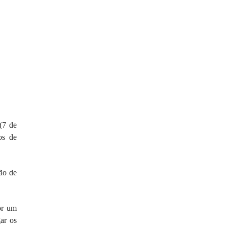
(7 de
os de
ção de
or um
ar os