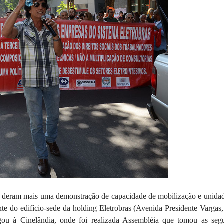
co deram mais uma demonstração de capacidade de mobilização e unida
nte do edifício-sede da holding Eletrobras (Avenida Presidente Vargas
 à Cinelândia, onde foi realizada Assembléia que tomou as segu