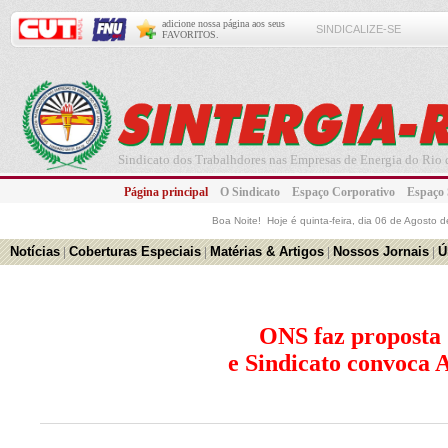
adicione nossa página aos seus
SINDICALIZE-SE
FAVORITOS.
Sindicato dos Trabalhdores nas Empresas de Energia do Rio d
Página principal
O Sindicato
Espaço Corporativo
Espaço
Boa Noite! Hoje é
quinta-feira, dia 06 de Agosto
Notícias
|
Coberturas Especiais
|
Matérias & Artigos
|
Nossos Jornais
|
Ú
ONS faz proposta 
e Sindicato convoca 